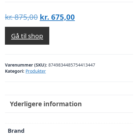
Den
Den
kr.
875,00
kr.
675,00
oprindelige
aktuelle
pris
pris
Gå til shop
var:
er:
kr. 875,00.
kr. 675,00.
Varenummer (SKU):
8749834485754413447
Kategori:
Produkter
Yderligere information
Brand