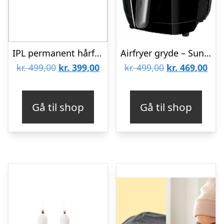
IPL permanent hårfjerner
Airfryer gryde – Sund madlavning
Den
Den
Den
De
kr.
499,00
kr.
399,00
kr.
499,00
kr.
469,00
oprindelige
aktuelle
oprindelige
aktu
pris
pris
pris
pris
Gå til shop
Gå til shop
var:
er:
var:
er:
kr. 499,00.
kr. 399,00.
kr. 499,00.
kr. 