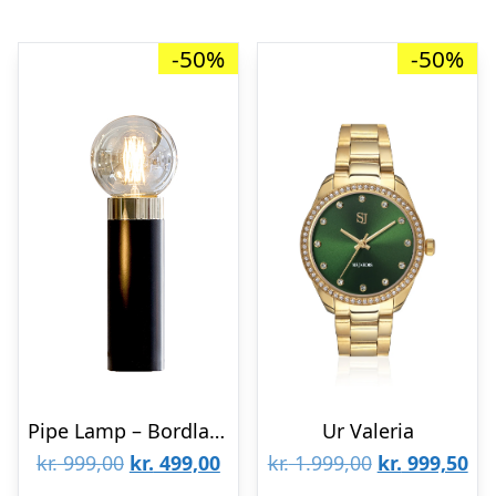
-50%
-50%
Pipe Lamp – Bordlampe Sort inkl. Globepære
Ur Valeria
Den
Den
Den
De
kr.
999,00
kr.
499,00
kr.
1.999,00
kr.
999,50
oprindelige
aktuelle
oprindelige
akt