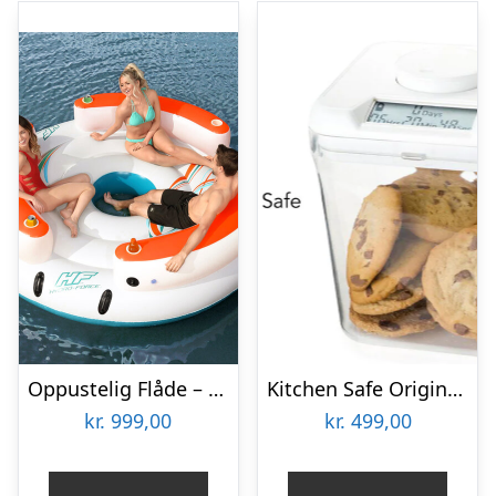
Oppustelig Flåde – Bestway Lazy Dayz
Kitchen Safe Original – Bøtte med timer-lås
kr.
999,00
kr.
499,00