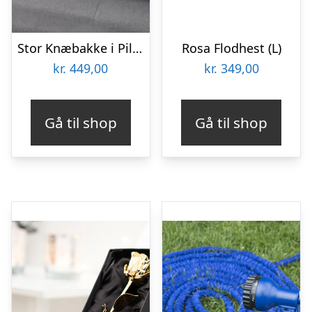
Stor Knæbakke i Piletræ – Bosign
Rosa Flodhest (L)
kr.
449,00
kr.
349,00
Gå til shop
Gå til shop