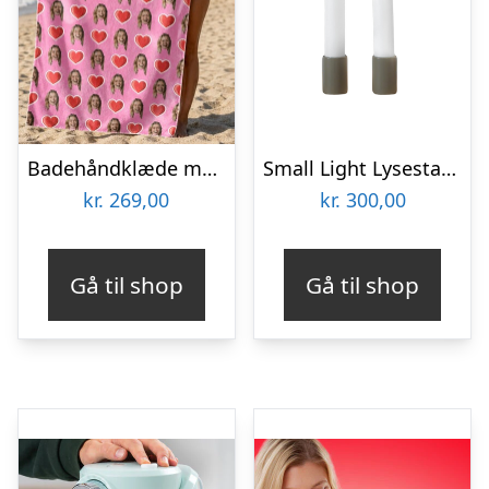
Badehåndklæde med eget foto – Ikoner
Small Light Lysestager, Beige (2 stk)
kr.
269,00
kr.
300,00
Gå til shop
Gå til shop