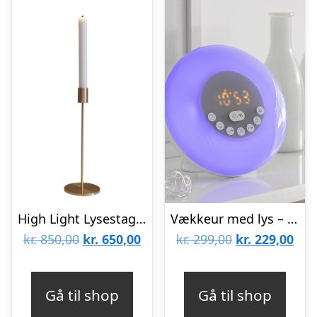
High Light Lysestage, Messing – 28 cm
Vækkeur med lys – Wake-Up Light
Den
Den
Den
De
kr.
850,00
kr.
650,00
kr.
299,00
kr.
229,00
oprindelige
aktuelle
oprindelige
aktu
pris
pris
pris
pris
Gå til shop
Gå til shop
var:
er:
var:
er: