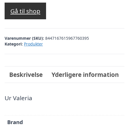
oprindelige
aktuelle
pris
pris
Gå til shop
var:
er:
kr. 1.999,00.
kr. 999,50.
Varenummer (SKU):
8447167615967760395
Kategori:
Produkter
Beskrivelse
Yderligere information
Ur Valeria
Brand