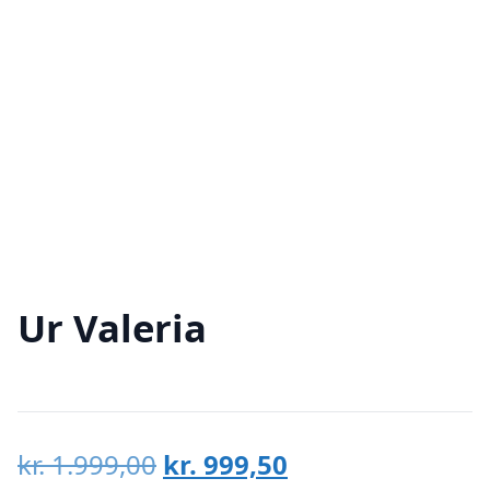
Ur Valeria
Den
Den
kr.
1.999,00
kr.
999,50