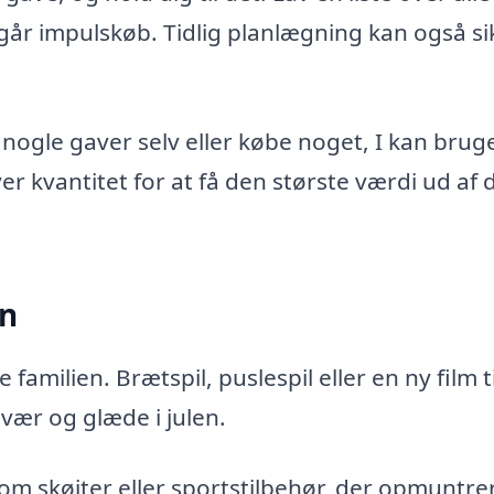
går impulskøb. Tidlig planlægning kan også si
e nogle gaver selv eller købe noget, I kan brug
er kvantitet for at få den største værdi ud af 
en
 familien. Brætspil, puslespil eller en ny film ti
vær og glæde i julen.
 skøjter eller sportstilbehør, der opmuntrer 