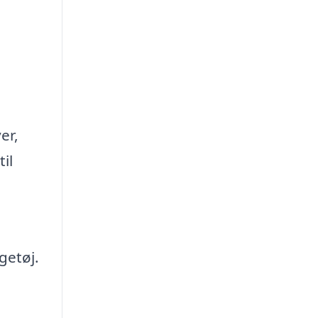
er,
il
getøj.