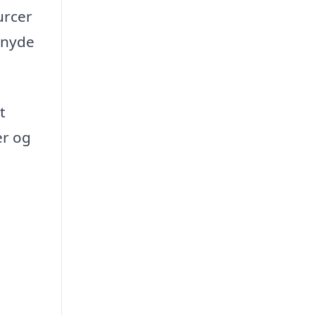
urcer
 nyde
t
er og