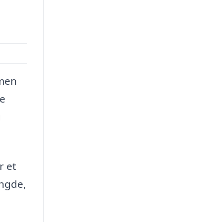
 men
re
g
r et
ængde,