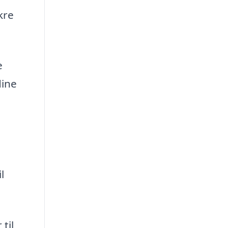
kre
e
dine
l
til