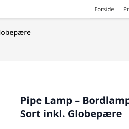
Forside
P
Globepære
Pipe Lamp – Bordlam
Sort inkl. Globepære