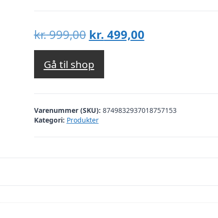
Den
Den
kr.
999,00
kr.
499,00
oprindelige
aktuelle
pris
pris
Gå til shop
var:
er:
kr. 999,00.
kr. 499,00.
Varenummer (SKU):
8749832937018757153
Kategori:
Produkter